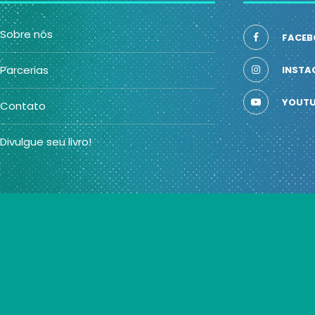
Sobre nós
FACEB
Parcerias
INSTA
YOUTU
Contato
Divulgue seu livro!