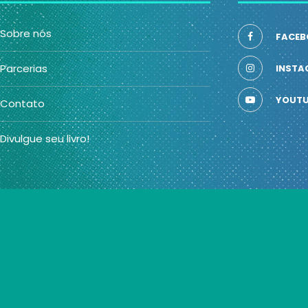
Sobre nós
FACEB
Parcerias
INSTA
YOUTU
Contato
Divulgue seu livro!