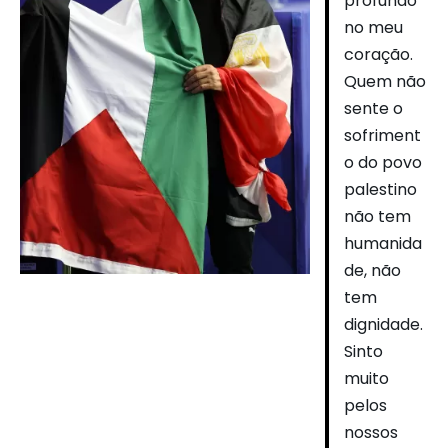
profundo
no meu
coração.
Quem não
sente o
sofriment
o do povo
palestino
não tem
humanida
de, não
tem
dignidade.
Sinto
muito
pelos
nossos