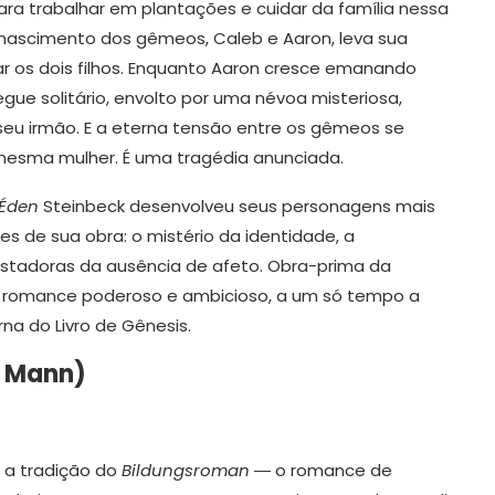
ara trabalhar em plantações e cuidar da família nessa
o nascimento dos gêmeos, Caleb e Aaron, leva sua
ar os dois filhos. Enquanto Aaron cresce emanando
gue solitário, envolto por uma névoa misteriosa,
eu irmão. E a eterna tensão entre os gêmeos se
esma mulher. É uma tragédia anunciada.
 Éden
Steinbeck desenvolveu seus personagens mais
s de sua obra: o mistério da identidade, a
astadoras da ausência de afeto. Obra-prima da
m romance poderoso e ambicioso, a um só tempo a
a do Livro de Gênesis.
 Mann)
a a tradição do
Bildungsroman
― o romance de