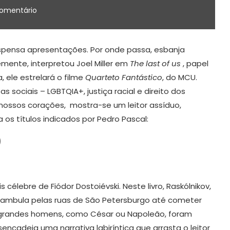
comentário
pensa apresentações. Por onde passa, esbanja
mente, interpretou Joel Miller em
The last of us
, papel
 ele estrelará o filme
Quarteto Fantástico
, do MCU.
 sociais – LGBTQIA+, justiça racial e direito dos
, nossos corações, mostra-se um leitor assíduo,
 os títulos indicados por Pedro Pascal:
)
 célebre de Fiódor Dostoiévski. Neste livro, Raskólnikov,
ambula pelas ruas de São Petersburgo até cometer
a: grandes homens, como César ou Napoleão, foram
sencadeia uma narrativa labiríntica que arrasta o leitor