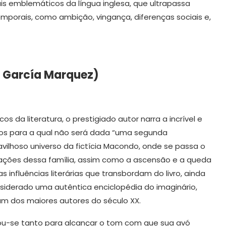
is emblemáticos da língua inglesa, que ultrapassa
emporais, como ambição, vingança, diferenças sociais e,
l García Marquez)
os da literatura, o prestigiado autor narra a incrível e
tários para a qual não será dada “uma segunda
vilhoso universo da fictícia Macondo, onde se passa o
ações dessa família, assim como a ascensão e a queda
as influências literárias que transbordam do livro, ainda
iderado uma autêntica enciclopédia do imaginário,
m dos maiores autores do século XX.
u-se tanto para alcançar o tom com que sua avó