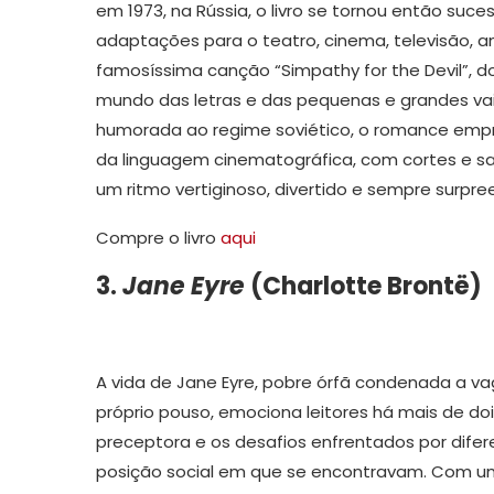
em 1973, na Rússia, o livro se tornou então su
adaptações para o teatro, cinema, televisão, a
famosíssima canção “Simpathy for the Devil”, dos
mundo das letras e das pequenas e grandes va
humorada ao regime soviético, o romance empr
da linguagem cinematográfica, com cortes e sa
um ritmo vertiginoso, divertido e sempre surpr
Compre o livro
aqui
3.
Jane Eyre
(Charlotte Brontë)
A vida de Jane Eyre, pobre órfã condenada a vag
próprio pouso, emociona leitores há mais de d
preceptora e os desafios enfrentados por dife
posição social em que se encontravam. Com uma