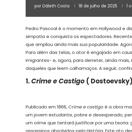
por
Dáleth Costa
18 de julho de 2025
1 
Pedro Pascoal é o momento em Hollywood e dis
simpatia e conquista os espectadores. Recente
que ampliou ainda mais sua popularidade. Agora,
Para além das telas, o ator é engajado em causas
imigrantes- e, agora, para derreter, ainda mais
daqueles que leem calhamaços. A seguir, confira
1.
Crime e Castigo
( Dostoevsky
Publicado em 1866,
Crime e castigo
é a obra mais
um jovem estudante, pobre e desesperado, per
um crime que tentará justificar por uma teori
assassinos absolvidos pela História. Este ato de