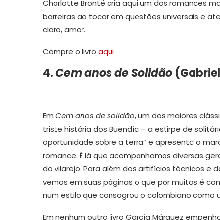
Charlotte Brontë cria aqui um dos romances ma
barreiras ao tocar em questões universais e at
claro, amor.
Compre o livro
aqui
4.
Cem anos de Solidão
(Gabrie
Em
Cem anos de solidão
, um dos maiores clássic
triste história dos Buendía – a estirpe de soli
oportunidade sobre a terra” e apresenta o mara
romance. É lá que acompanhamos diversas ger
do vilarejo. Para além dos artifícios técnicos e d
vemos em suas páginas o que por muitos é cons
num estilo que consagrou o colombiano como u
Em nenhum outro livro García Márquez empenho