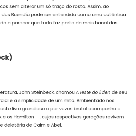
cos sem alterar um só traço do rosto. Assim, ao
ia dos Buendía pode ser entendida como uma autêntica
odo a parecer que tudo faz parte da mais banal das
eck)
iteratura, John Steinbeck, chamou
A leste do Éden
de seu
mordial e a simplicidade de um mito. Ambientado nos
, este livro grandioso e por vezes brutal acompanha o
k e os Hamilton ―, cujas respectivas gerações revivem
e deletéria de Caim e Abel.