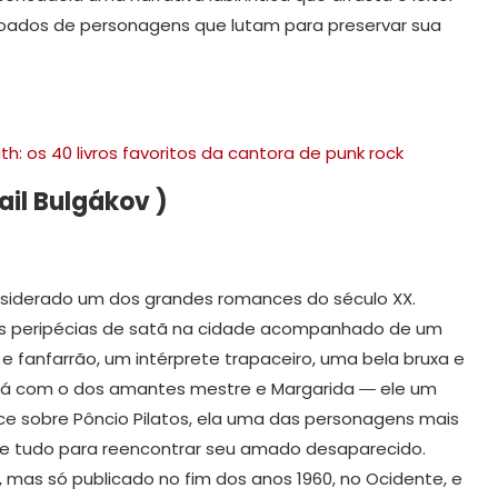
oados de personagens que lutam para preservar sua
h: os 40 livros favoritos da cantora de punk rock
ail Bulgákov )
considerado um dos grandes romances do século XX.
a as peripécias de satã na cidade acompanhado de um
e fanfarrão, um intérprete trapaceiro, uma bela bruxa e
rá com o dos amantes mestre e Margarida ― ele um
e sobre Pôncio Pilatos, ela uma das personagens mais
rá de tudo para reencontrar seu amado desaparecido.
r, mas só publicado no fim dos anos 1960, no Ocidente, e