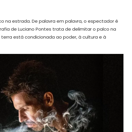
co na estrada. De palavra em palavra, o espectador é
rafia de Luciano Pontes trata de delimitar o palco na
terra está condicionada ao poder, à cultura e à