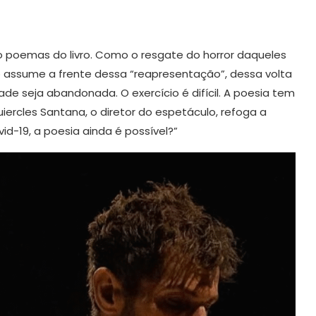
o poemas do livro. Como o resgate do horror daqueles
o assume a frente dessa “reapresentação”, dessa volta
e seja abandonada. O exercício é difícil. A poesia tem
uiercles Santana, o diretor do espetáculo, refoga a
d-19, a poesia ainda é possível?”