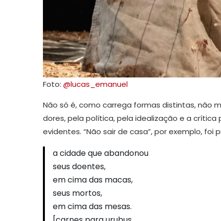
Foto:
@lucas_emanuel
Não só é, como carrega formas distintas, não 
dores, pela política, pela idealização e a críti
evidentes. “Não sair de casa”, por exemplo, foi pr
a cidade que abandonou
seus doentes,
em cima das macas,
seus mortos,
em cima das mesas.
[carnes para urubus