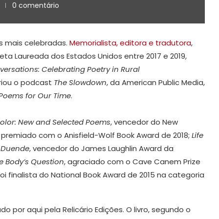
0 comentário
 mais celebradas.
Memorialista, editora e tradutora
,
Poeta Laureada dos Estados Unidos entre 2017 e 2019,
rsations: Celebrating Poetry in Rural
riou o podcast
The Slowdown
, da American Public Media,
 Poems for Our Time
.
olor: New and Selected Poems
, vencedor do New
, premiado com o Anisfield-Wolf Book Award de 2018;
Life
;
Duende
, vencedor do James Laughlin Award da
e Body’s Question
, agraciado com o Cave Canem Prize
 foi finalista do National Book Award de 2015 na categoria
o por aqui pela Relicário Edições. O livro, segundo o