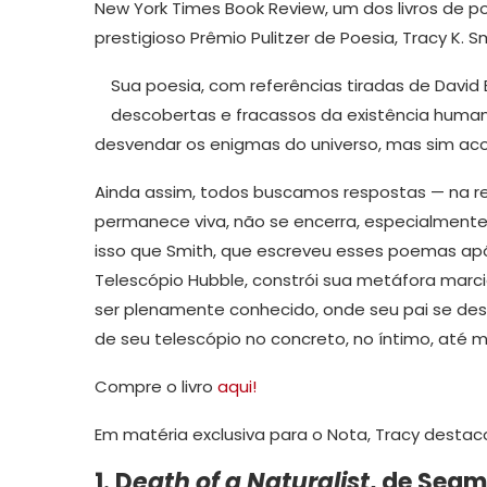
New York Times Book Review, um dos livros de p
prestigioso Prêmio Pulitzer de Poesia, Tracy K. 
Sua poesia, com referências tiradas de David
descobertas e fracassos da existência human
desvendar os enigmas do universo, mas sim acol
Ainda assim, todos buscamos respostas — na reli
permanece viva, não se encerra, especialmente
isso que Smith, que escreveu esses poemas ap
Telescópio Hubble, constrói sua metáfora marci
ser plenamente conhecido, onde seu pai se desva
de seu telescópio no concreto, no íntimo, até
Compre o livro
aqui!
Em matéria exclusiva para o Nota, Tracy destaco
1. D
eath of a Naturalist
, de
Seam