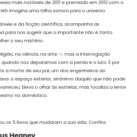
oesia mais notáveis de 2011 e premiado em 2012 com o
Smith imagina uma trilha sonora para o universo.
 Bowie e da ficção científica, acompanha as
a para nos sugerir que o importante não é tanto
her o seu mistério.
gião, na ciência, na arte —, mas a interrogação
 quando nos deparamos com a perda e o luto. É por
ós a morte de seu pai, um dos engenheiros do
ana: o espaço exterior, sinônimo daquilo que não pode
neceu. Eleva o olhar às estrelas, mas focaliza a lente
 mesmo no doméstico.
u os 5 livros que mudaram a sua vida. Confira:
us Heaney