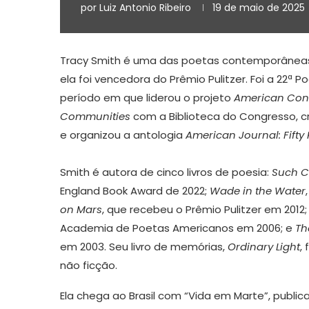
por
Luiz Antonio Ribeiro
19 de maio de 2025
Tracy Smith é uma das poetas contemporâneas
ela foi vencedora do Prêmio Pulitzer. Foi a 22ª 
período em que liderou o projeto
American Conve
Communities
com a Biblioteca do Congresso, c
e organizou a antologia
American Journal: Fifty
Smith é autora de cinco livros de poesia:
Such C
England Book Award de 2022;
Wade in the Water
on Mars
, que recebeu o Prêmio Pulitzer em 2012
Academia de Poetas Americanos em 2006; e
Th
em 2003. Seu livro de memórias,
Ordinary Light
,
não ficção.
Ela chega ao Brasil com “Vida em Marte”, publicad