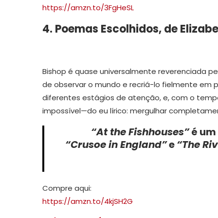
https://amzn.to/3FgHeSL
4. Poemas Escolhidos, de Elizab
Bishop é quase universalmente reverenciada pe
de observar o mundo e recriá-lo fielmente em
diferentes estágios de atenção, e, com o temp
impossível—do eu lírico: mergulhar completame
“At the Fishhouses”
é um 
“Crusoe in England”
e
“The Ri
Compre aqui:
https://amzn.to/4kjSH2G