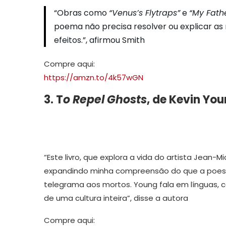
“Obras como
“Venus’s Flytraps”
e
“My Fathe
poema não precisa resolver ou explicar as
efeitos.”, afirmou Smith
Compre aqui:
https://amzn.to/4k57wGN
3. T
o Repel Ghosts
, de
Kevin You
“Este livro, que explora a vida do artista Jean
expandindo minha compreensão do que a poesia p
telegrama aos mortos. Young fala em línguas, ca
de uma cultura inteira”, disse a autora
Compre aqui: