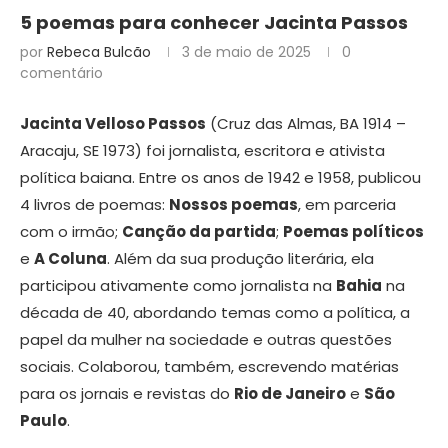
5 poemas para conhecer Jacinta Passos
por
Rebeca Bulcão
3 de maio de 2025
0
comentário
Jacinta Velloso Passos
(Cruz das Almas, BA 1914 –
Aracaju, SE 1973) foi jornalista, escritora e ativista
política baiana. Entre os anos de 1942 e 1958, publicou
4 livros de poemas:
Nossos poemas
, em parceria
com o irmão;
Canção da partida
;
Poemas políticos
e
A Coluna
. Além da sua produção literária, ela
participou ativamente como jornalista na
Bahia
na
década de 40, abordando temas como a política, a
papel da mulher na sociedade e outras questões
sociais. Colaborou, também, escrevendo matérias
para os jornais e revistas do
Rio de Janeiro
e
São
Paulo
.