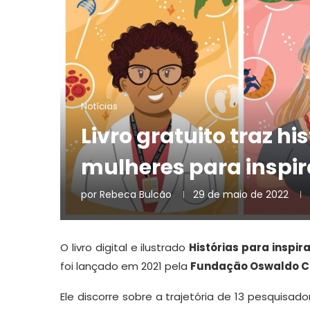
Notícias
Livro gratuito traz hi
mulheres para inspir
por
Rebeca Bulcão
29 de maio de 2022
O livro digital e ilustrado
Histórias para inspir
foi lançado em 2021 pela
Fundação Oswaldo C
Ele discorre sobre a trajetória de 13 pesquisa