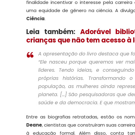
finalidade incentivar o interesse pela carreir
uma equidade de gênero na ciência. A divul
Ciência
.
Leia também:
Adorável bibli
crianças que não tem acesso à 
A apresentação do livro destaca que fo
“Ele nasceu porque queremos ver mai
líderes. Tendo ideias, e conseguind
próprias histórias. Transformand
população, as mulheres ainda repres
planeta. […] São pesquisadoras que de
saúde e da democracia. E que mostram 
Entre as biografias retratadas, estão os n
Deane
, cientistas que construíram suas carre
à educação formal. Além disso, conta 