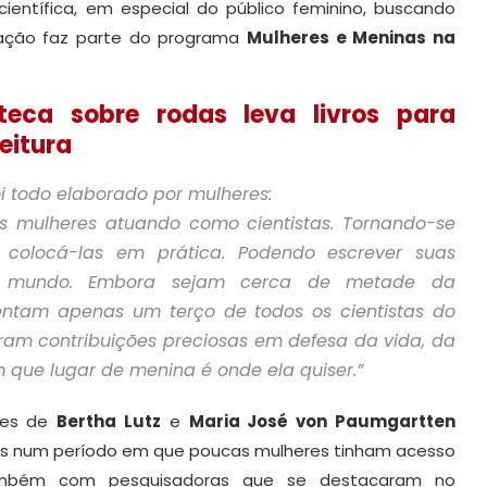
a científica, em especial do público feminino, buscando
gação faz parte do programa
Mulheres e Meninas na
oteca sobre rodas leva livros para
leitura
i todo elaborado por mulheres:
s mulheres atuando como cientistas. Tornando-se
o colocá-las em prática. Podendo escrever suas
o o mundo. Embora sejam cerca de metade da
entam apenas um terço de todos os cientistas do
ram contribuições preciosas em defesa da vida, da
que lugar de menina é onde ela quiser.”
omes de
Bertha Lutz
e
Maria José von Paumgartten
iras num período em que poucas mulheres tinham acesso
também com pesquisadoras que se destacaram no