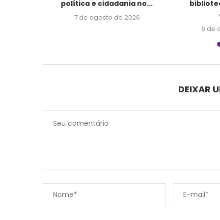
ris...
política e cidadania no...
bibliot
2026
7 de agosto de 2026
6 de 
DEIXAR 