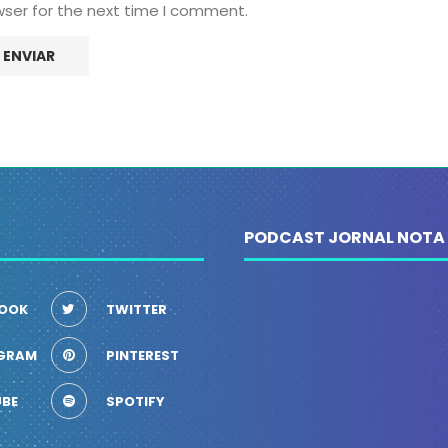
wser for the next time I comment.
PODCAST JORNAL NOTA
OOK
TWITTER
GRAM
PINTEREST
BE
SPOTIFY