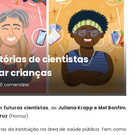
stórias de cientistas
ar crianças
0 comentário
ar futuras cientistas
, de
Juliana Krapp e Mel Bonfim
,
ruz
(Fiocruz).
doras da instituição na área de saúde pública. Tem como