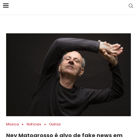
Música
Notícias
Outras
Ney Matogrosso é alvo de fake news em