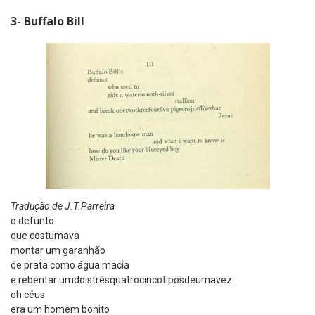
3- Buffalo Bill
Tradução de J.T.Parreira
o defunto
que costumava
montar um garanhão
de prata como água macia
e rebentar umdoistrêsquatrocincotiposdeumavez
oh céus
era um homem bonito