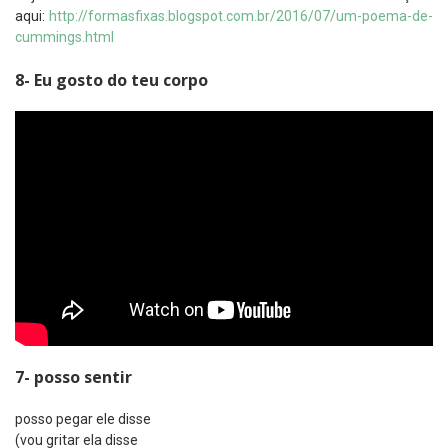
aqui:
http://formasfixas.blogspot.com.br/2016/07/um-poema-de-
cummings.html
8- Eu gosto do teu corpo
7- posso sentir
posso pegar ele disse
(vou gritar ela disse