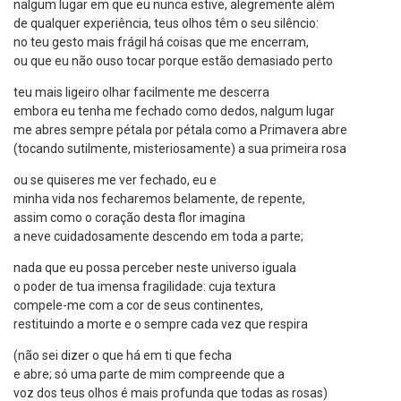
nalgum lugar em que eu nunca estive, alegremente além
de qualquer experiência, teus olhos têm o seu silêncio:
no teu gesto mais frágil há coisas que me encerram,
ou que eu não ouso tocar porque estão demasiado perto
teu mais ligeiro olhar facilmente me descerra
embora eu tenha me fechado como dedos, nalgum lugar
me abres sempre pétala por pétala como a Primavera abre
(tocando sutilmente, misteriosamente) a sua primeira rosa
ou se quiseres me ver fechado, eu e
minha vida nos fecharemos belamente, de repente,
assim como o coração desta flor imagina
a neve cuidadosamente descendo em toda a parte;
nada que eu possa perceber neste universo iguala
o poder de tua imensa fragilidade: cuja textura
compele-me com a cor de seus continentes,
restituindo a morte e o sempre cada vez que respira
(não sei dizer o que há em ti que fecha
e abre; só uma parte de mim compreende que a
voz dos teus olhos é mais profunda que todas as rosas)