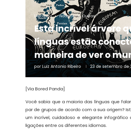
Literatura
Notícias
Outras
Esta incrível árvore
línguas estão conec
maneira de ver o mu
por
Luiz Antonio Ribeiro
23 de setembro de 
[Via Bored Panda]
Você sabia que a maioria das línguas que fa
par de grupos de acordo com a sua origem? Ist
um incrível, cuidadoso e elegante infográfico
ligações entre os diferentes idiomas.