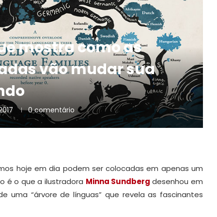
 que mostra como as
tadas vão mudar sua
ndo
2017
0 comentário
lamos hoje em dia podem ser colocadas em apenas um
o é o que a ilustradora
Minna Sundberg
desenhou em
 de uma “árvore de línguas” que revela as fascinantes