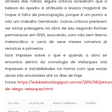
através das folhas.
Alguns críticos acreditam que a
beleza do quadro é atribuída a leveza magistral do
toque à falta de preocupação, porque é um ponto e
não um trabalho terminado.
Outros críticos preferem
ver estas paisagens na obra de seu segundo Roman
permanecer em 1650, evocando, com não sem lirismo
melancólico, a cena de seus meses romanos já
remotas e primeiros.
Este impasse sobre o que e quando a obra se
encontra dentro da cronologia de Velázquez cria
impasses e instabilidades na forma com que estas
obras são encaradas até os dias de hoje.
Fonte:
https://edukavita.blogspot.com.br/2015/06/pintur
de-diego-velazquez.html
DA VINCI
GIORGIONE
MARIA ZAMBRANO
PATINIR
PINTURA
QUADRO
VELAZQUEZ