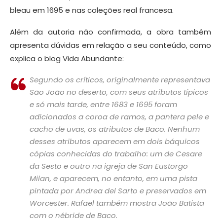
bleau
em 1695
e
nas coleções
real francesa
.
Além da autoria não confirmada, a obra também
apresenta dúvidas em relação a seu conteúdo, como
explica o blog Vida Abundante:
Segundo os críticos
,
originalmente representava
São João
no deserto
, com seus
atributos típicos
e só mais tarde
, entre
1683 e
1695
foram
adicionados
a coroa de
ramos,
a pantera
pele e
cacho de uvas
, os atributos
de Baco.
Nenhum
desses
atributos aparecem
em dois
báquicos
cópias conhecidas
do trabalho
:
um de
Cesare
da
Sesto
e outro
na igreja de
San
Eustorgo
Milan
, e
aparecem,
no entanto, em
uma pista
pintada por
Andrea
del
Sarto
e preservados em
Worcester.
Rafael
também mostra
João Batista
com o
nébride
de Baco.