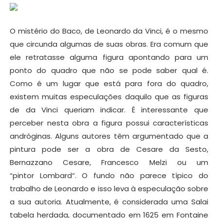
O mistério do Baco, de Leonardo da Vinci, é o mesmo
que circunda algumas de suas obras. Era comum que
ele retratasse alguma figura apontando para um
ponto do quadro que não se pode saber qual é.
Como é um lugar que está para fora do quadro,
existem muitas especulações daquilo que as figuras
de da Vinci queriam indicar. É interessante que
perceber nesta obra a figura possui características
andróginas.
Alguns autores
têm argumentado
que a
pintura
pode ser a
obra de
Cesare
da
Sesto,
Bernazzano
Cesare,
Francesco
Melzi
ou um
“pintor
Lombard
“.
O fundo
não parece
típico
do
trabalho de Leonardo
e isso leva
à especulação sobre
a sua
autoria.
Atualmente, é considerada
uma
Salai
tabela
herdada,
documentado
em 1625
em
Fontaine