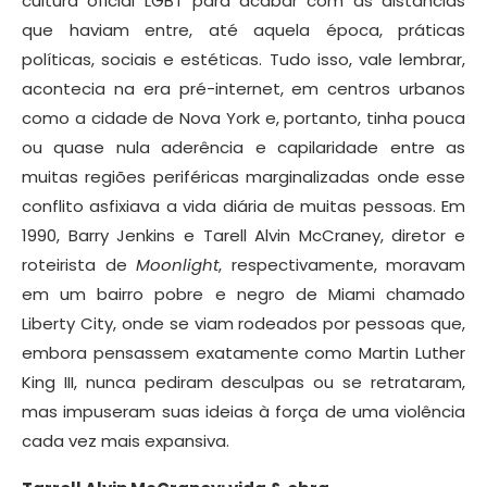
cultura oficial LGBT para acabar com as distâncias
que haviam entre, até aquela época, práticas
políticas, sociais e estéticas. Tudo isso, vale lembrar,
acontecia na era pré-internet, em centros urbanos
como a cidade de Nova York e, portanto, tinha pouca
ou quase nula aderência e capilaridade entre as
muitas regiões periféricas marginalizadas onde esse
conflito asfixiava a vida diária de muitas pessoas. Em
1990, Barry Jenkins e Tarell Alvin McCraney, diretor e
roteirista de
Moonlight
, respectivamente, moravam
em um bairro pobre e negro de Miami chamado
Liberty City, onde se viam rodeados por pessoas que,
embora pensassem exatamente como Martin Luther
King III, nunca pediram desculpas ou se retrataram,
mas impuseram suas ideias à força de uma violência
cada vez mais expansiva.