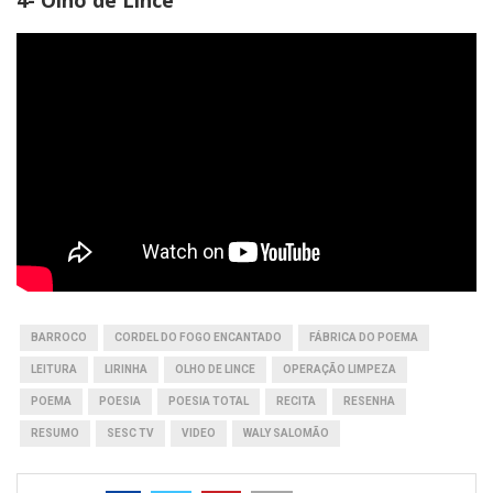
BARROCO
CORDEL DO FOGO ENCANTADO
FÁBRICA DO POEMA
LEITURA
LIRINHA
OLHO DE LINCE
OPERAÇÃO LIMPEZA
POEMA
POESIA
POESIA TOTAL
RECITA
RESENHA
RESUMO
SESC TV
VIDEO
WALY SALOMÃO