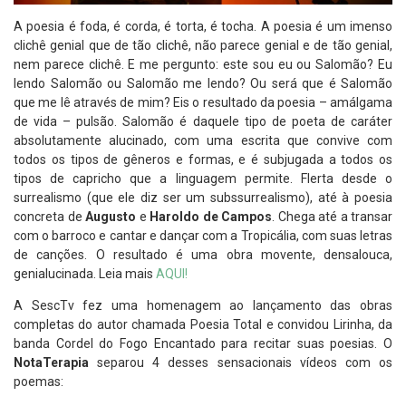
A poesia é foda, é corda, é torta, é tocha. A poesia é um imenso
clichê genial que de tão clichê, não parece genial e de tão genial,
nem parece clichê. E me pergunto: este sou eu ou Salomão? Eu
lendo Salomão ou Salomão me lendo? Ou será que é Salomão
que me lê através de mim? Eis o resultado da poesia – amálgama
de vida – pulsão. Salomão é daquele tipo de poeta de caráter
absolutamente alucinado, com uma escrita que convive com
todos os tipos de gêneros e formas, e é subjugada a todos os
tipos de capricho que a linguagem permite. Flerta desde o
surrealismo (que ele diz ser um subssurrealismo), até à poesia
concreta de
Augusto
e
Haroldo de Campos
. Chega até a transar
com o barroco e cantar e dançar com a Tropicália, com suas letras
de canções. O resultado é uma obra movente, densalouca,
genialucinada. Leia mais
AQUI!
A SescTv fez uma homenagem ao lançamento das obras
completas do autor chamada Poesia Total e convidou Lirinha, da
banda Cordel do Fogo Encantado para recitar suas poesias. O
NotaTerapia
separou 4 desses sensacionais vídeos com os
poemas: