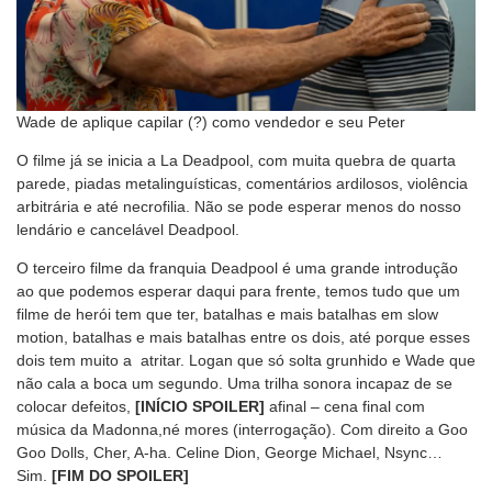
Wade de aplique capilar (?) como vendedor e seu Peter
O filme já se inicia a La Deadpool, com muita quebra de quarta
parede, piadas metalinguísticas, comentários ardilosos, violência
arbitrária e até necrofilia. Não se pode esperar menos do nosso
lendário e cancelável Deadpool.
O terceiro filme da franquia Deadpool é uma grande introdução
ao que podemos esperar daqui para frente, temos tudo que um
filme de herói tem que ter, batalhas e mais batalhas em slow
motion, batalhas e mais batalhas entre os dois, até porque esses
dois tem muito a atritar. Logan que só solta grunhido e Wade que
não cala a boca um segundo. Uma trilha sonora incapaz de se
colocar defeitos,
[INÍCIO SPOILER]
afinal – cena final com
música da Madonna,né mores (interrogação). Com direito a Goo
Goo Dolls, Cher, A-ha. Celine Dion, George Michael, Nsync…
Sim.
[FIM DO SPOILER]