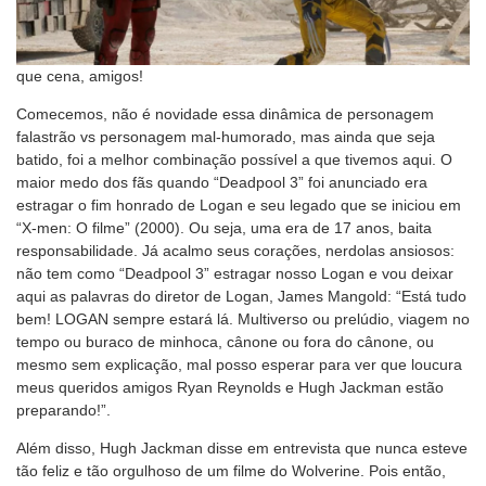
que cena, amigos!
Comecemos, não é novidade essa dinâmica de personagem
falastrão vs personagem mal-humorado, mas ainda que seja
batido, foi a melhor combinação possível a que tivemos aqui. O
maior medo dos fãs quando “Deadpool 3” foi anunciado era
estragar o fim honrado de Logan e seu legado que se iniciou em
“X-men: O filme” (2000). Ou seja, uma era de 17 anos, baita
responsabilidade. Já acalmo seus corações, nerdolas ansiosos:
não tem como “Deadpool 3” estragar nosso Logan e vou deixar
aqui as palavras do diretor de Logan, James Mangold: “Está tudo
bem! LOGAN sempre estará lá. Multiverso ou prelúdio, viagem no
tempo ou buraco de minhoca, cânone ou fora do cânone, ou
mesmo sem explicação, mal posso esperar para ver que loucura
meus queridos amigos Ryan Reynolds e Hugh Jackman estão
preparando!”.
Além disso, Hugh Jackman disse em entrevista que nunca esteve
tão feliz e tão orgulhoso de um filme do Wolverine. Pois então,