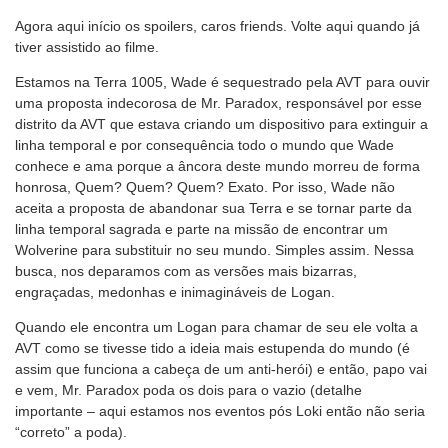
Agora aqui início os spoilers, caros friends. Volte aqui quando já
tiver assistido ao filme.
Estamos na Terra 1005, Wade é sequestrado pela AVT para ouvir
uma proposta indecorosa de Mr. Paradox, responsável por esse
distrito da AVT que estava criando um dispositivo para extinguir a
linha temporal e por consequência todo o mundo que Wade
conhece e ama porque a âncora deste mundo morreu de forma
honrosa, Quem? Quem? Quem? Exato. Por isso, Wade não
aceita a proposta de abandonar sua Terra e se tornar parte da
linha temporal sagrada e parte na missão de encontrar um
Wolverine para substituir no seu mundo. Simples assim. Nessa
busca, nos deparamos com as versões mais bizarras,
engraçadas, medonhas e inimagináveis de Logan.
Quando ele encontra um Logan para chamar de seu ele volta a
AVT como se tivesse tido a ideia mais estupenda do mundo (é
assim que funciona a cabeça de um anti-herói) e então, papo vai
e vem, Mr. Paradox poda os dois para o vazio (detalhe
importante – aqui estamos nos eventos pós Loki então não seria
“correto” a poda).