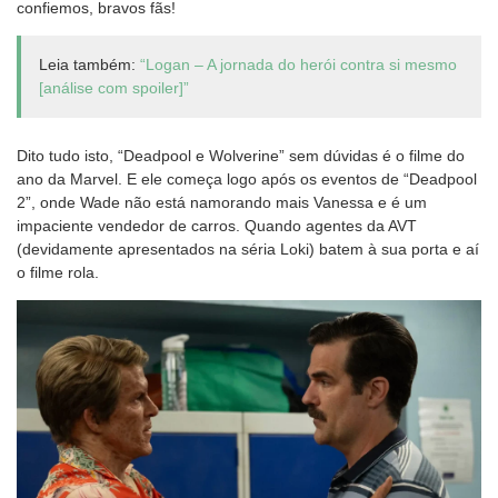
confiemos, bravos fãs!
Leia também:
“Logan – A jornada do herói contra si mesmo
[análise com spoiler]”
Dito tudo isto, “Deadpool e Wolverine” sem dúvidas é o filme do
ano da Marvel. E ele começa logo após os eventos de “Deadpool
2”, onde Wade não está namorando mais Vanessa e é um
impaciente vendedor de carros. Quando agentes da AVT
(devidamente apresentados na séria Loki) batem à sua porta e aí
o filme rola.