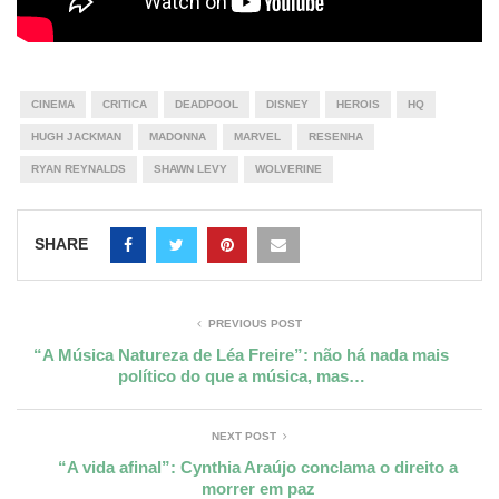
CINEMA
CRITICA
DEADPOOL
DISNEY
HEROIS
HQ
HUGH JACKMAN
MADONNA
MARVEL
RESENHA
RYAN REYNALDS
SHAWN LEVY
WOLVERINE
SHARE
PREVIOUS POST
“A Música Natureza de Léa Freire”: não há nada mais
político do que a música, mas…
NEXT POST
“A vida afinal”: Cynthia Araújo conclama o direito a
morrer em paz