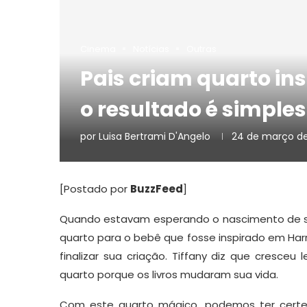
Cinema
Notícias
Outras
Pais criam quarto ins
o resultado é simpl
por
Luisa Bertrami D'Angelo
24 de março de
[Postado por
BuzzFeed
]
Quando estavam esperando o nascimento de seu 
quarto para o bebê que fosse inspirado em Har
finalizar sua criação. Tiffany diz que cresceu 
quarto porque os livros mudaram sua vida.
Com este quarto mágico, podemos ter certe