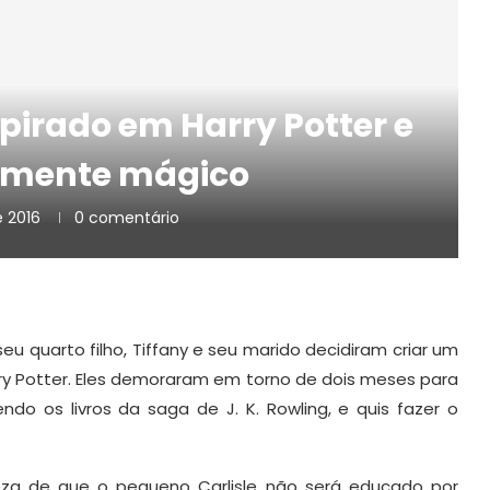
pirado em Harry Potter e
esmente mágico
 2016
0 comentário
quarto filho, Tiffany e seu marido decidiram criar um
ry Potter. Eles demoraram em torno de dois meses para
lendo os livros da saga de J. K. Rowling, e quis fazer o
za de que o pequeno Carlisle não será educado por