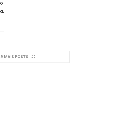
no
a.
R MAIS POSTS