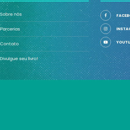
Sobre nós
FACEB
Parcerias
INSTA
YOUTU
Contato
Divulgue seu livro!