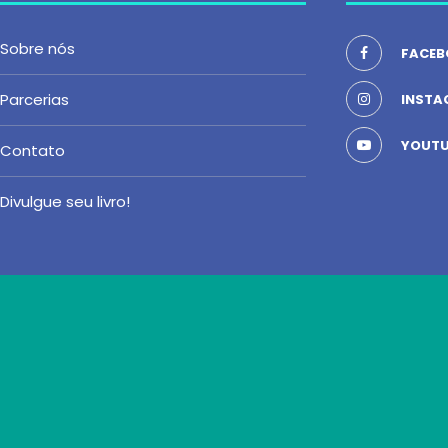
Sobre nós
FACEB
Parcerias
INSTA
YOUTU
Contato
Divulgue seu livro!