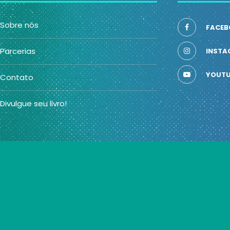
Sobre nós
FACEB
Parcerias
INSTA
YOUTU
Contato
Divulgue seu livro!