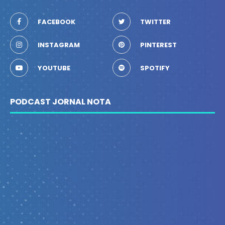
FACEBOOK
TWITTER
INSTAGRAM
PINTEREST
YOUTUBE
SPOTIFY
PODCAST JORNAL NOTA