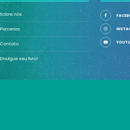
Sobre nós
FACEB
Parcerias
INSTA
YOUTU
Contato
Divulgue seu livro!