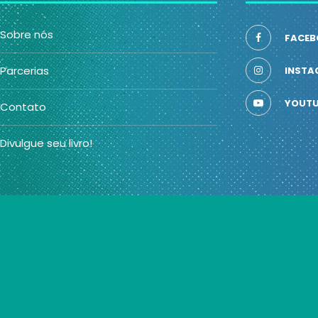
Sobre nós
FACEB
Parcerias
INSTA
YOUTU
Contato
Divulgue seu livro!