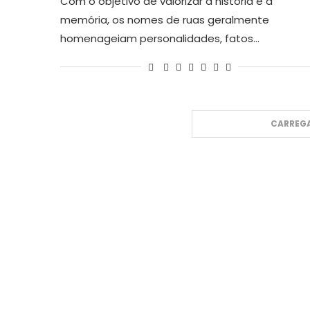
Com o objetivo de valorizar a história e a
memória, os nomes de ruas geralmente
homenageiam personalidades, fatos…
CARREGA