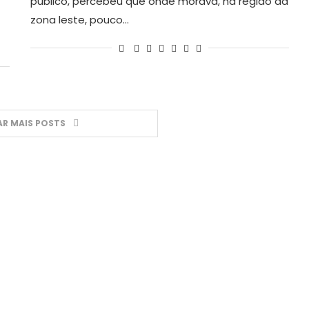
público, percebeu que onde morava, na região da
zona leste, pouco…
R MAIS POSTS