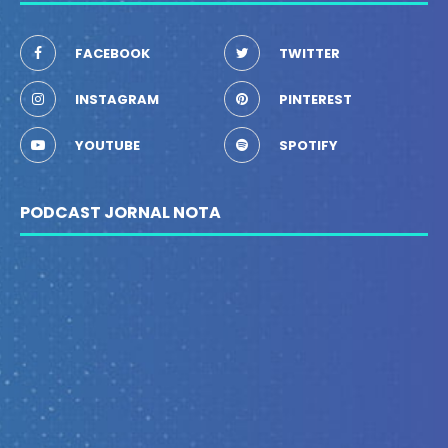
FACEBOOK
TWITTER
INSTAGRAM
PINTEREST
YOUTUBE
SPOTIFY
PODCAST JORNAL NOTA