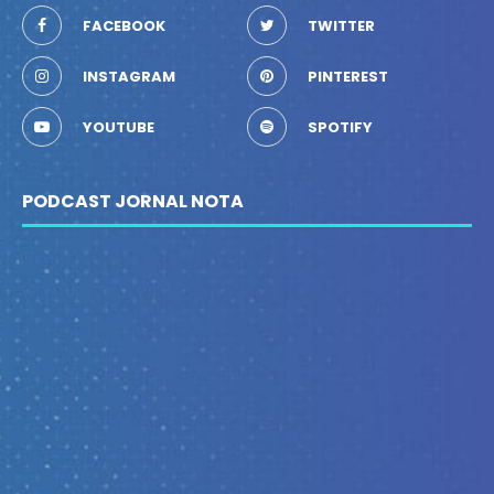
FACEBOOK
TWITTER
INSTAGRAM
PINTEREST
YOUTUBE
SPOTIFY
PODCAST JORNAL NOTA