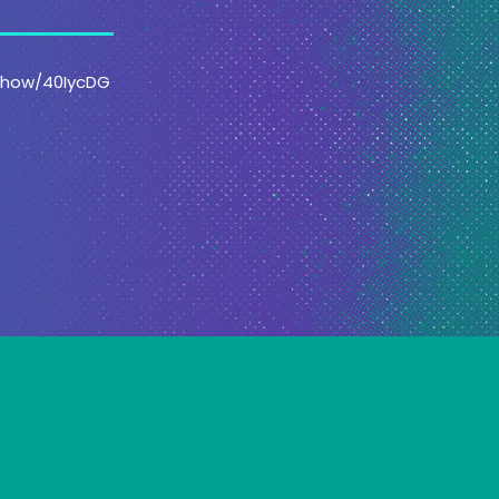
/show/40IycDG