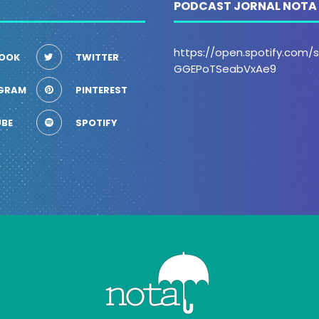
PODCAST JORNAL NOTA
https://open.spotify.com
OOK
TWITTER
GGEPoTSeabVxAe9
GRAM
PINTEREST
BE
SPOTIFY