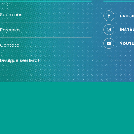
Sobre nós
FACEB
Parcerias
INSTA
YOUTU
Contato
Divulgue seu livro!