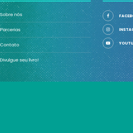
Sobre nós
FACEB
Parcerias
INSTA
YOUTU
Contato
Divulgue seu livro!