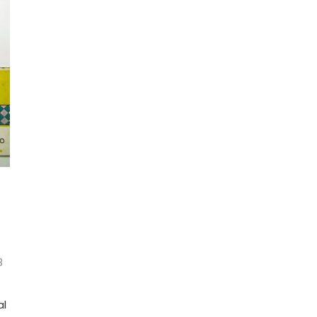
!
8
al