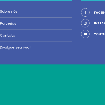
Sobre nós
FACEB
Parcerias
INSTA
YOUTU
Contato
Divulgue seu livro!