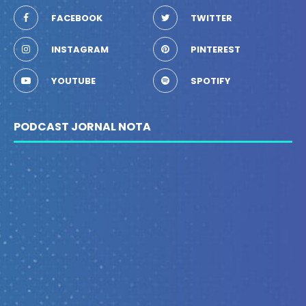
FACEBOOK
TWITTER
INSTAGRAM
PINTEREST
YOUTUBE
SPOTIFY
PODCAST JORNAL NOTA