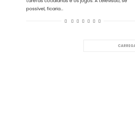
tarefas cotidianas e os jogos. A televisão, se
possível, ficaria…
CARREGA