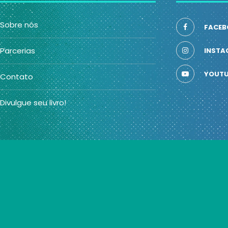
Sobre nós
FACEB
Parcerias
INSTA
YOUTU
Contato
Divulgue seu livro!