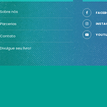
Sobre nós
FACEB
Parcerias
INSTA
YOUTU
Contato
Divulgue seu livro!