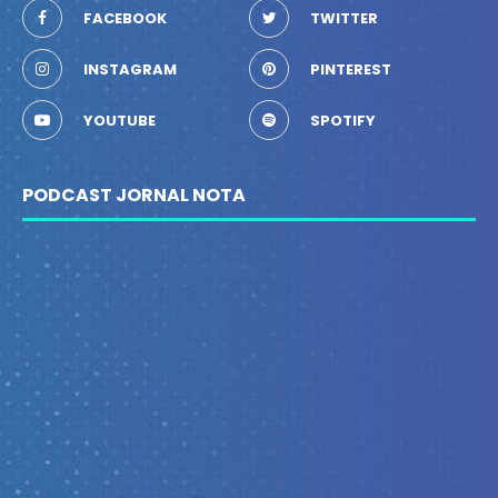
FACEBOOK
TWITTER
INSTAGRAM
PINTEREST
YOUTUBE
SPOTIFY
PODCAST JORNAL NOTA