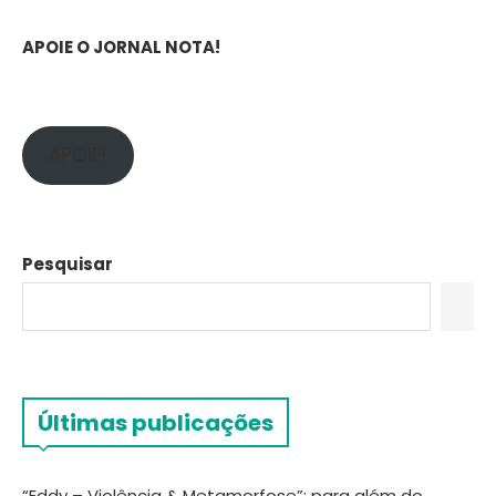
APOIE O JORNAL NOTA!
APOIE!
Pesquisar
Últimas publicações
“Eddy – Violência & Metamorfose”: para além do