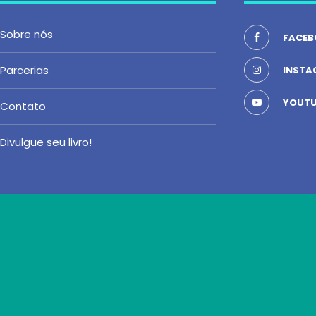
Sobre nós
FACEB
Parcerias
INSTA
YOUTU
Contato
Divulgue seu livro!