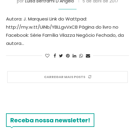
por
Luisa Bertrami D'Angelo
5 de abril de 2017
Autora: J. Marquesi Link do Wattpad:
http://my.w.tt/UiNb/YBLLgvVxCB Página do livro no
Facebook: Série Família Vilazza Negócio Fechado, da
autora…
CARREGAR MAIS POSTS
Receba nossa newsletter!