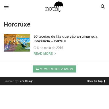
Horcruxe
50 teorias de fãs que vão arruinar sua
inocência – Parte II
6 de maio de 2016
READ MORE
VIEW DESKTOP VERSION
Powered by
PenciDesign
Back To Top