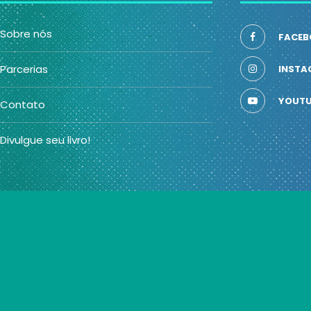
Sobre nós
FACEB
Parcerias
INSTA
YOUTU
Contato
Divulgue seu livro!