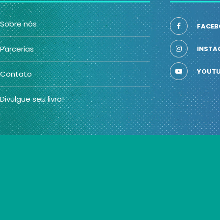
Sobre nós
FACEB
Parcerias
INSTA
YOUTU
Contato
Divulgue seu livro!