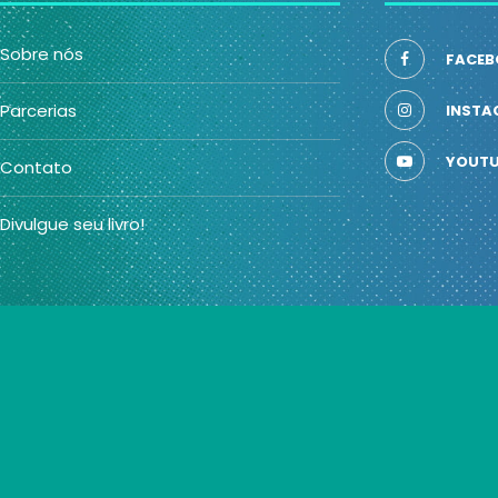
Sobre nós
FACEB
Parcerias
INSTA
YOUTU
Contato
Divulgue seu livro!