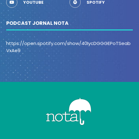
YOUTUBE
SPOTIFY
PODCAST JORNAL NOTA
https://open.spotify.com/show/40IycDGGGEPoTSeab
VxAe9