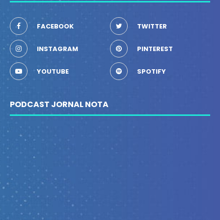
FACEBOOK
TWITTER
INSTAGRAM
PINTEREST
YOUTUBE
SPOTIFY
PODCAST JORNAL NOTA