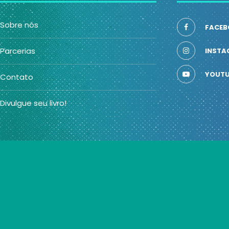
Sobre nós
FACEB
Parcerias
INSTA
YOUTU
Contato
Divulgue seu livro!