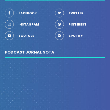
FACEBOOK
TWITTER
INSTAGRAM
PINTEREST
YOUTUBE
SPOTIFY
PODCAST JORNAL NOTA