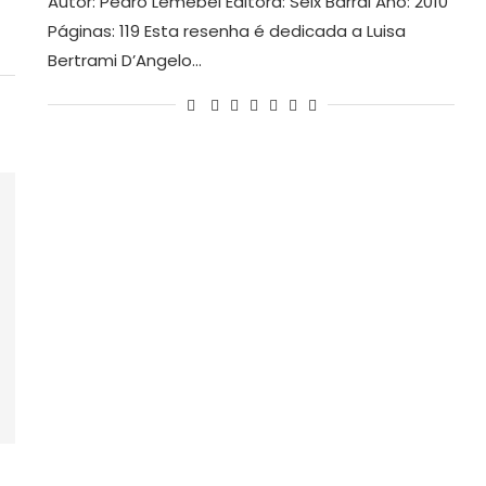
Autor: Pedro Lemebel Editora: Seix Barral Ano: 2010
Páginas: 119 Esta resenha é dedicada a Luisa
Bertrami D’Angelo…