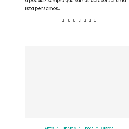
a poesia? Sempre que vamos apresentar uma
lista pensamos…
Artes
Cinema
Listas
Outras