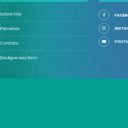
Sobre nós
FACEB
Parcerias
INSTA
YOUTU
Contato
Divulgue seu livro!