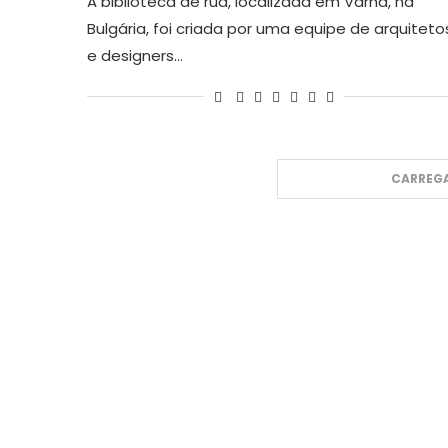
A biblioteca de rua, localizada em Varna, na
Bulgária, foi criada por uma equipe de arquiteto
e designers…
CARREGA