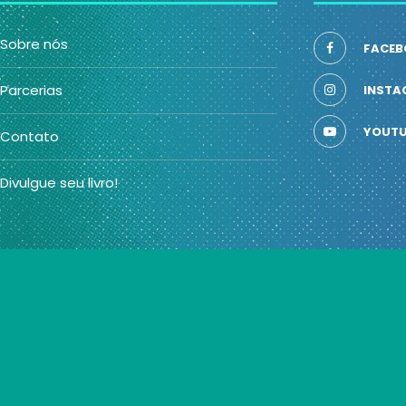
Sobre nós
FACEB
Parcerias
INSTA
YOUTU
Contato
Divulgue seu livro!