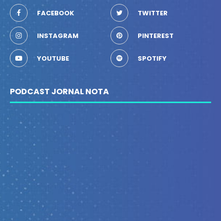
FACEBOOK
TWITTER
INSTAGRAM
PINTEREST
YOUTUBE
SPOTIFY
PODCAST JORNAL NOTA